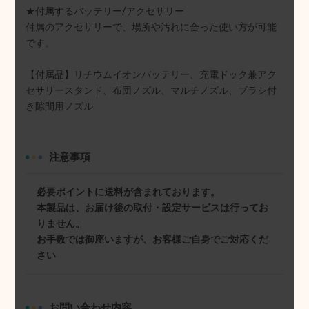
★付属するバッテリー/アクセサリー
付属のアクセサリーで、場所や汚れに合った使い方が可能
です。
【付属品】リチウムイオンバッテリー、充電ドック兼アク
セサリースタンド、布団ノズル、マルチノズル、ブラシ付
き隙間用ノズル
注意事項
必要ポイントに送料が含まれております。
本製品は、お届け後の取付・設定サービスは行ってお
りません。
お手数では御座いますが、お客様ご自身でご対応くだ
さい
お問い合わせ内容