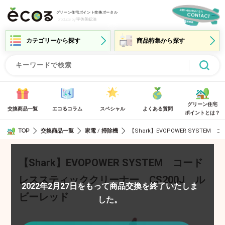
グリーン住宅ポイント交換ポータル
produce by 宇佐美鉱油
グリーン住宅
交換商品一覧
エコるコラム
スペシャル
よくある質問
ポイントとは？
TOP
交換商品一覧
家電
掃除機
/
【Shark】EVOPOWER SYSTE
【Shark】EVOPOWER SYSTEM コード
レススティッククリーナー CS200J ル
2022年2月27日をもって商品交換を終了いたしま
ビーレッド
した。