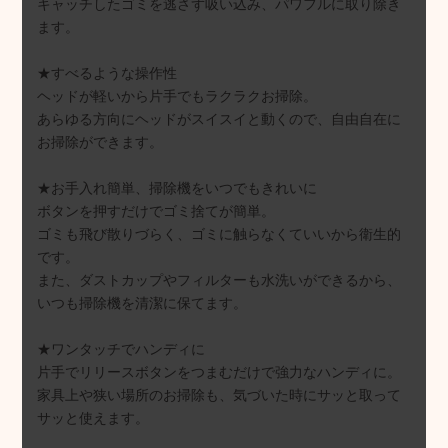
キャッチしたゴミを逃さず吸い込み、パワフルに取り除き
ます。
★すべるような操作性
ヘッドが軽いから片手でもラクラクお掃除。
あらゆる方向にヘッドがスイスイと動くので、自由自在に
お掃除ができます。
★お手入れ簡単、掃除機をいつでもきれいに
ボタンを押すだけでゴミ捨てが簡単。
ゴミも飛び散りづらく、ゴミに触らなくていいから衛生的
です。
また、ダストカップやフィルターも水洗いができるから、
いつも掃除機を清潔に保てます。
★ワンタッチでハンディに
片手でリリースボタンをつまむだけで強力なハンディに。
家具上や狭い場所のお掃除も、気づいた時にサッと取って
サッと使えます。