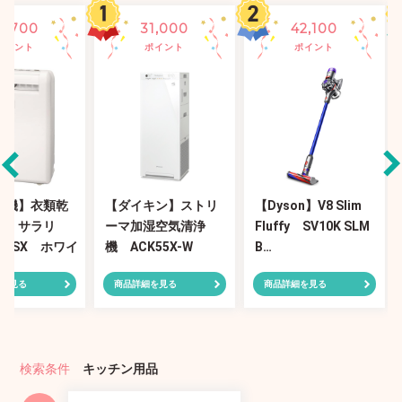
6,700
31,000
42,100
ポイント
ポイント
ポイント
電機】衣類乾
【ダイキン】ストリ
【Dyson】V8 Slim
機 サラリ
ーマ加湿空気清浄
Fluffy SV10K SLM
100SX ホワイ
機 ACK55X-W
B…
を見る
商品詳細を見る
商品詳細を見る
検索条件
キッチン用品