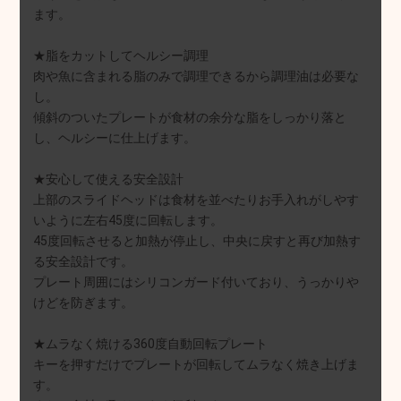
ます。
★脂をカットしてヘルシー調理
肉や魚に含まれる脂のみで調理できるから調理油は必要な
し。
傾斜のついたプレートが食材の余分な脂をしっかり落と
し、ヘルシーに仕上げます。
★安心して使える安全設計
上部のスライドヘッドは食材を並べたりお手入れがしやす
いように左右45度に回転します。
45度回転させると加熱が停止し、中央に戻すと再び加熱す
る安全設計です。
プレート周囲にはシリコンガード付いており、うっかりや
けどを防ぎます。
★ムラなく焼ける360度自動回転プレート
キーを押すだけでプレートが回転してムラなく焼き上げま
す。