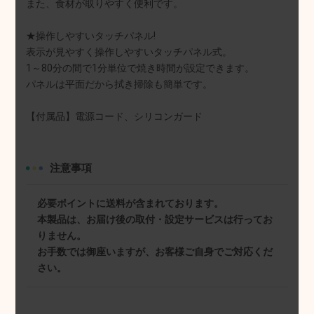
また、食材が取りやすく便利です。
★操作しやすいタッチパネル!
表示が見やすく操作しやすいタッチパネル式。
1～80分の間で1分単位で焼き時間が設定できます。
パネルは平面だから拭き掃除も簡単です。
【付属品】電源コード、シリコンガード
注意事項
必要ポイントに送料が含まれております。
本製品は、お届け後の取付・設定サービスは行ってお
りません。
お手数では御座いますが、お客様ご自身でご対応くだ
さい。