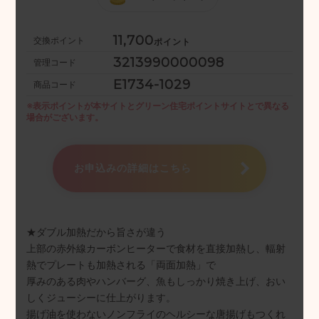
11,700
交換ポイント
ポイント
3213990000098
管理コード
E1734-1029
商品コード
※表示ポイントが本サイトとグリーン住宅ポイントサイトとで
異なる
場合がございます。
お申込みの詳細はこちら
★ダブル加熱だから旨さが違う
上部の赤外線カーボンヒーターで食材を直接加熱し、輻射
熱でプレートも加熱される「両面加熱」で
厚みのある肉やハンバーグ、魚もしっかり焼き上げ、おい
しくジューシーに仕上がります。
揚げ油を使わないノンフライのヘルシーな唐揚げもつくれ