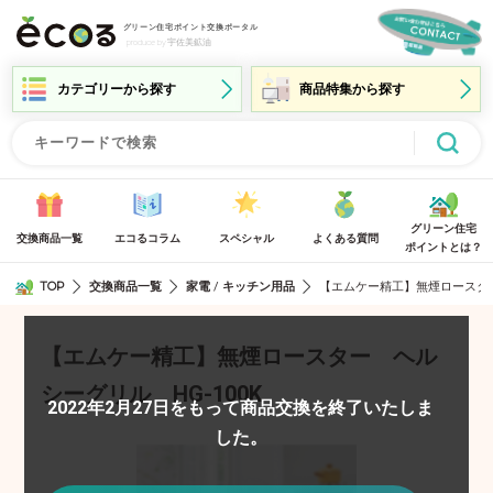
グリーン住宅ポイント交換ポータル
produce by 宇佐美鉱油
グリーン住宅
交換商品一覧
エコるコラム
スペシャル
よくある質問
ポイントとは？
TOP
交換商品一覧
家電
キッチン用品
/
【エムケー精工】無煙ロースター
【エムケー精工】無煙ロースター ヘル
シーグリル HG-100K
2022年2月27日をもって商品交換を終了いたしま
した。